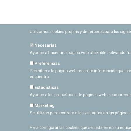
Utilizamos cookies propias y de terceros para los siguie
Necesarias
PLANETARIO DE PAMPLONA
Ayudan a hacer una página web utilizable activando f
Calle Sancho RamÃ­rez, s/n
31008 Pamplona, Navarra
Preferencias
Cerrado Temporalmente
Permiten a la página web recordar información que camb
encuentra.
Estadísticas
Ayudan a los propietarios de páginas web a comprende
Marketing
Se utilizan para rastrear a los visitantes en las páginas
Para configurar las cookies que se instalen en su equi