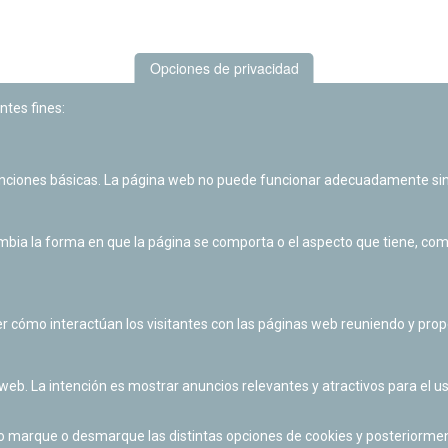
Opciones de privacidad
ntes fines:
unciones básicas. La página web no puede funcionar adecuadamente sin
Las actividades de divulgación y educación científica de Planetario
de Pamplona cuentan con el impulso de la Fundación "la Caixa".
ia la forma en que la página se comporta o el aspecto que tiene, como 
r cómo interactúan los visitantes con las páginas web reuniendo y pr
 web. La intención es mostrar anuncios relevantes y atractivos para el us
po marque o desmarque las distintas opciones de cookies y posteriormen