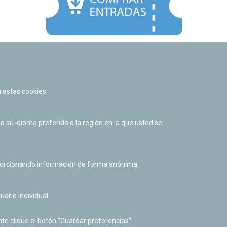
Facebook
Twitter
Youtube
Flickr
Instagr
 estas cookies.
Política de privacidad y Aviso legal
Política de cookies
su idioma preferido o la región en la que usted se
Derecho de acceso a información pública
Accesibilidad
oporcionando información de forma anónima.
uario individual.
te clique el botón "Guardar preferencias".