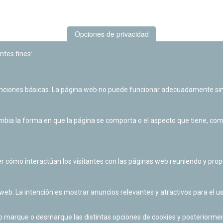
Opciones de privacidad
ntes fines:
unciones básicas. La página web no puede funcionar adecuadamente sin
Las actividades de divulgación y educación científica de Planetario
de Pamplona cuentan con el impulso de la Fundación "la Caixa".
ia la forma en que la página se comporta o el aspecto que tiene, como 
r cómo interactúan los visitantes con las páginas web reuniendo y pr
 web. La intención es mostrar anuncios relevantes y atractivos para el us
po marque o desmarque las distintas opciones de cookies y posteriormen