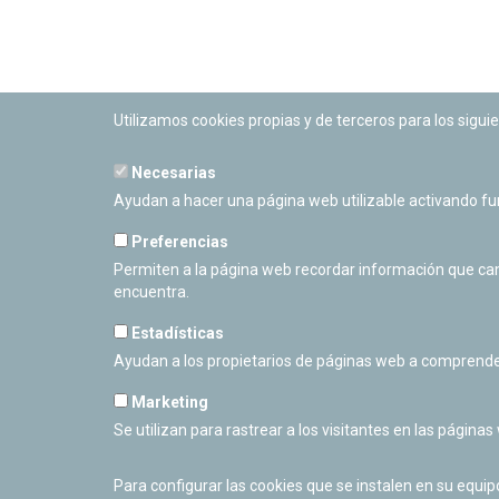
Utilizamos cookies propias y de terceros para los siguie
Necesarias
PLANETARIO DE PAMPLONA
Ayudan a hacer una página web utilizable activando f
Calle Sancho RamÃ­rez, s/n
31008 Pamplona, Navarra
Preferencias
Cerrado Temporalmente
Permiten a la página web recordar información que camb
encuentra.
Estadísticas
Ayudan a los propietarios de páginas web a comprende
Marketing
Se utilizan para rastrear a los visitantes en las páginas
Para configurar las cookies que se instalen en su equi