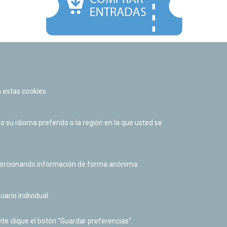
Facebook
Twitter
Youtube
Flickr
Instagr
 estas cookies.
Política de privacidad y Aviso legal
Política de cookies
su idioma preferido o la región en la que usted se
Derecho de acceso a información pública
Accesibilidad
oporcionando información de forma anónima.
uario individual.
te clique el botón "Guardar preferencias".