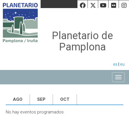
Facebook
Twiiter
Youtu
Fli
Planetario de
Pamplona
es
|
eu
Toggle
AGO
SEP
OCT
No hay eventos programados.