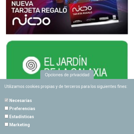
Opciones de privacidad
Utilizamos cookies propias y de terceros para los siguientes fines:
Necesarias
Preferencias
Estadísticas
PLANETARIO DE PAMPLONA
Marketing
Calle Sancho RamÃ­rez, s/n
31008 Pamplona, Navarra