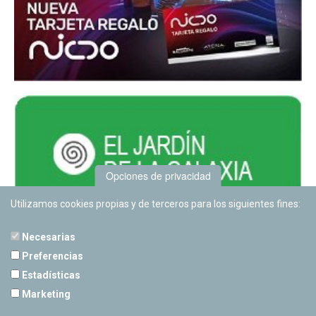
Opciones de privacidad
Utilizamos cookies propias y de terceros para los siguientes fines:
Necesarias
Preferencias
Estadísticas
PLANETARIO DE PAMPLONA
Marketing
Calle Sancho RamÃ­rez, s/n
31008 Pamplona, Navarra