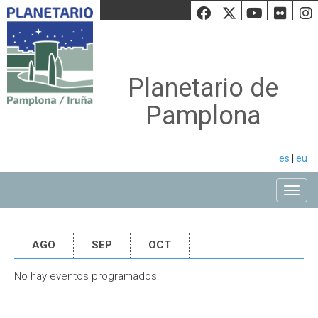
Facebook
Twiiter
Youtu
Fli
Planetario de
Pamplona
es
|
eu
Toggle
AGO
SEP
OCT
No hay eventos programados.