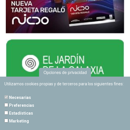
Opciones de privacidad
Utilizamos cookies propias y de terceros para los siguientes fines:
Necesarias
Preferencias
Estadísticas
PLANETARIO DE PAMPLONA
Marketing
Calle Sancho RamÃ­rez, s/n
31008 Pamplona, Navarra