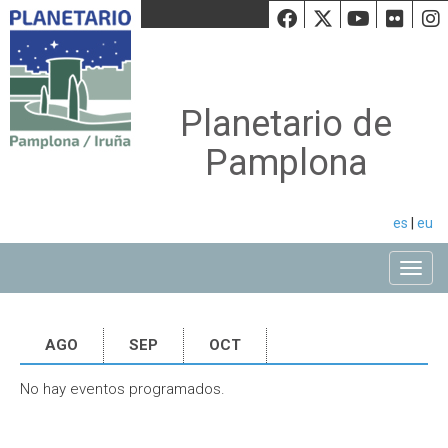
Facebook
Twiiter
Youtu
Fli
Planetario de
Pamplona
es
|
eu
Toggle
AGO
SEP
OCT
No hay eventos programados.