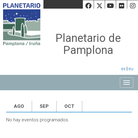
Facebook
Twiiter
Youtu
Fli
Planetario de
Pamplona
es
|
eu
Toggle
AGO
SEP
OCT
No hay eventos programados.