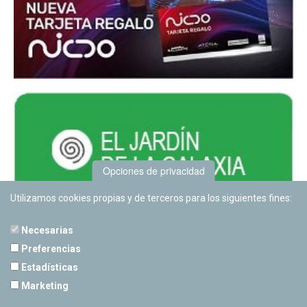
Opciones de privacidad
Utilizamos cookies propias y de terceros para los siguientes fines:
Necesarias
Preferencias
Estadísticas
PLANETARIO DE PAMPLONA
Marketing
Calle Sancho RamÃ­rez, s/n
31008 Pamplona, Navarra