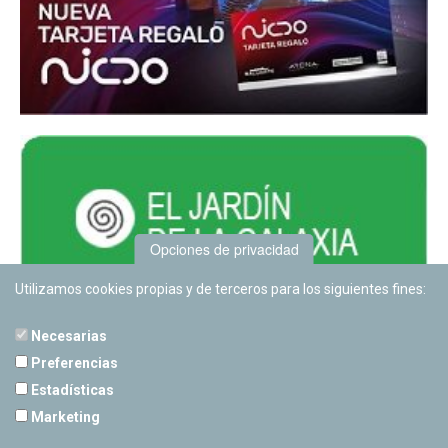
Opciones de privacidad
Utilizamos cookies propias y de terceros para los siguientes fines:
Necesarias
Preferencias
Estadísticas
PLANETARIO DE PAMPLONA
Marketing
Calle Sancho RamÃ­rez, s/n
31008 Pamplona, Navarra