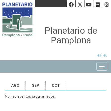
Facebook
Twiiter
Youtu
Fli
Planetario de
Pamplona
es
|
eu
Toggle
AGO
SEP
OCT
No hay eventos programados.