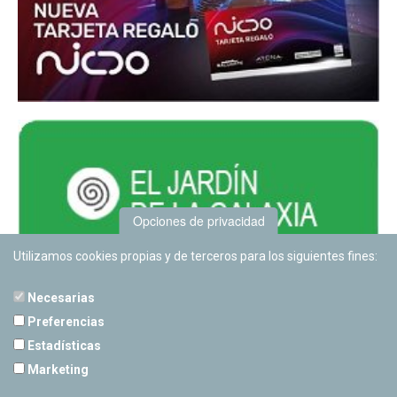
Opciones de privacidad
Utilizamos cookies propias y de terceros para los siguientes fines:
Necesarias
Preferencias
Estadísticas
PLANETARIO DE PAMPLONA
Marketing
Calle Sancho RamÃ­rez, s/n
31008 Pamplona, Navarra