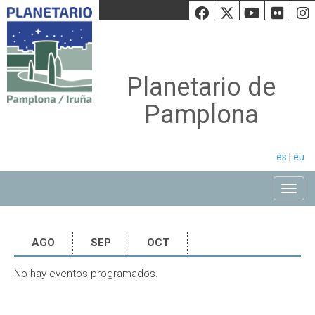
Facebook
Twiiter
Youtu
Fli
Planetario de
Pamplona
es
|
eu
Toggle
AGO
SEP
OCT
No hay eventos programados.