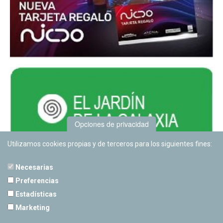
Opciones de privacidad
Utilizamos cookies propias y de terceros para los siguientes fines:
Necesarias
Preferencias
Estadísticas
PLANETARIO DE PAMPLONA
Marketing
Calle Sancho RamÃ­rez, s/n
31008 Pamplona, Navarra