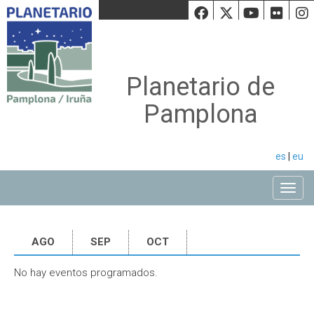
Facebook
Twiiter
Youtu
Fli
Planetario de
Pamplona
es
|
eu
Toggle
AGO
SEP
OCT
No hay eventos programados.