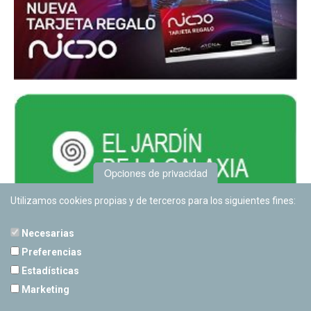
Opciones de privacidad
Utilizamos cookies propias y de terceros para los siguientes fines:
Necesarias
Preferencias
Estadísticas
PLANETARIO DE PAMPLONA
Marketing
Calle Sancho RamÃ­rez, s/n
31008 Pamplona, Navarra