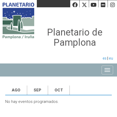
Facebook
Twiiter
Youtu
Fli
Planetario de
Pamplona
es
|
eu
Toggle
AGO
SEP
OCT
No hay eventos programados.