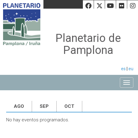
Facebook
Twiiter
Youtu
Fli
Planetario de
Pamplona
es
|
eu
Toggle
AGO
SEP
OCT
No hay eventos programados.