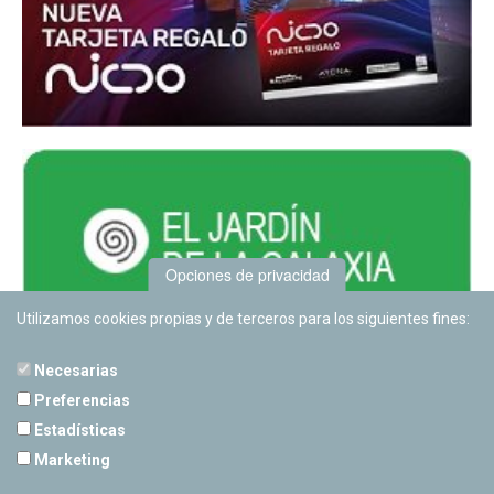
Opciones de privacidad
Utilizamos cookies propias y de terceros para los siguientes fines:
Necesarias
Preferencias
Estadísticas
PLANETARIO DE PAMPLONA
Marketing
Calle Sancho RamÃ­rez, s/n
31008 Pamplona, Navarra