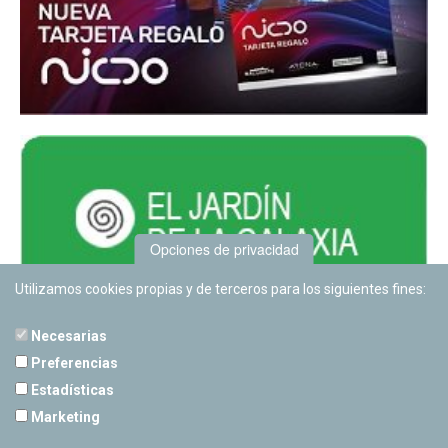
Opciones de privacidad
Utilizamos cookies propias y de terceros para los siguientes fines:
Necesarias
Preferencias
Estadísticas
PLANETARIO DE PAMPLONA
Marketing
Calle Sancho RamÃ­rez, s/n
31008 Pamplona, Navarra