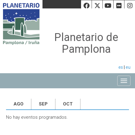
Facebook
Twiiter
Youtu
Fli
Planetario de
Pamplona
es
|
eu
Toggle
AGO
SEP
OCT
No hay eventos programados.