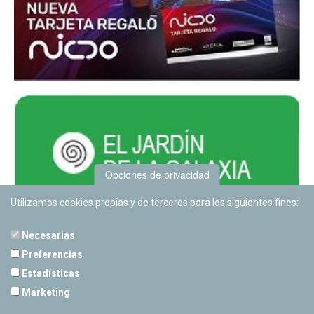
Opciones de privacidad
Utilizamos cookies propias y de terceros para los siguientes fines:
Necesarias
Preferencias
Estadísticas
PLANETARIO DE PAMPLONA
Marketing
Calle Sancho RamÃ­rez, s/n
31008 Pamplona, Navarra