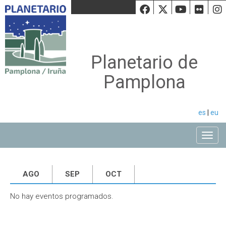
Facebook
Twiiter
Youtu
Fli
Planetario de
Pamplona
es
|
eu
Toggle
AGO
SEP
OCT
No hay eventos programados.