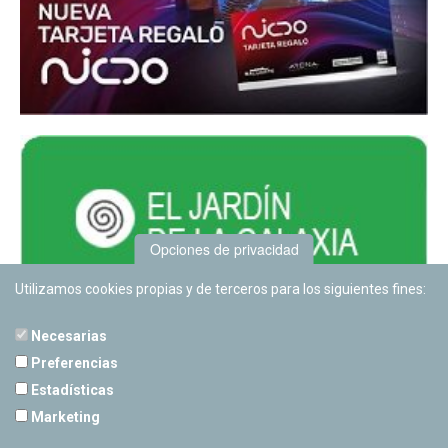
Opciones de privacidad
Utilizamos cookies propias y de terceros para los siguientes fines:
Necesarias
Preferencias
Estadísticas
PLANETARIO DE PAMPLONA
Marketing
Calle Sancho RamÃ­rez, s/n
31008 Pamplona, Navarra