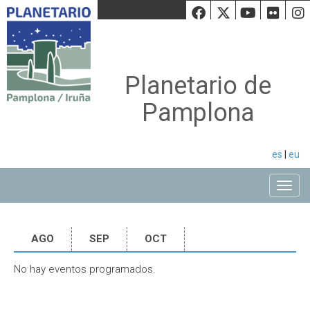
Facebook
Twiiter
Youtu
Fli
Planetario de
Pamplona
es
|
eu
Toggle
AGO
SEP
OCT
No hay eventos programados.