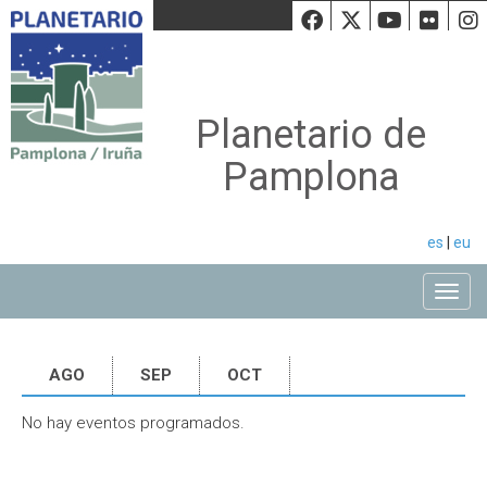
Facebook
Twiiter
Youtu
Fli
Planetario de
Pamplona
es
|
eu
Toggle
AGO
SEP
OCT
No hay eventos programados.