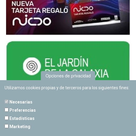
Opciones de privacidad
Utilizamos cookies propias y de terceros para los siguientes fines:
Necesarias
Preferencias
Estadísticas
PLANETARIO DE PAMPLONA
Marketing
Calle Sancho RamÃ­rez, s/n
31008 Pamplona, Navarra