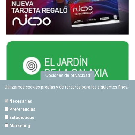
Opciones de privacidad
Utilizamos cookies propias y de terceros para los siguientes fines:
Necesarias
Preferencias
Estadísticas
PLANETARIO DE PAMPLONA
Marketing
Calle Sancho RamÃ­rez, s/n
31008 Pamplona, Navarra