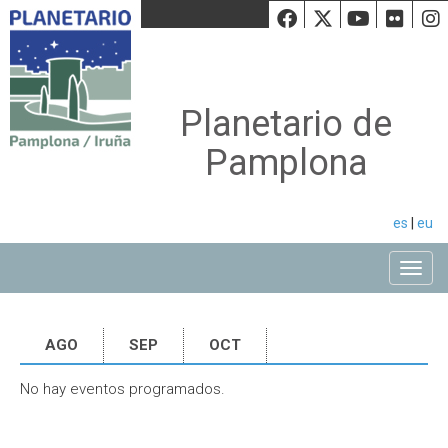
Facebook
Twiiter
Youtu
Fli
Planetario de
Pamplona
es
|
eu
Toggle
AGO
SEP
OCT
No hay eventos programados.