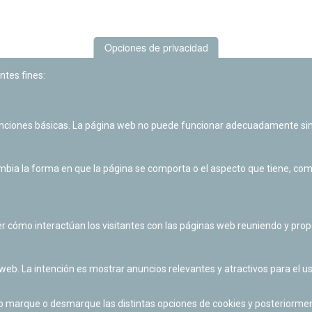
Opciones de privacidad
ntes fines:
unciones básicas. La página web no puede funcionar adecuadamente sin
Las actividades de divulgación y educación científica de Planetario
de Pamplona cuentan con el impulso de la Fundación "la Caixa".
ia la forma en que la página se comporta o el aspecto que tiene, como 
r cómo interactúan los visitantes con las páginas web reuniendo y pr
 web. La intención es mostrar anuncios relevantes y atractivos para el us
po marque o desmarque las distintas opciones de cookies y posteriormen