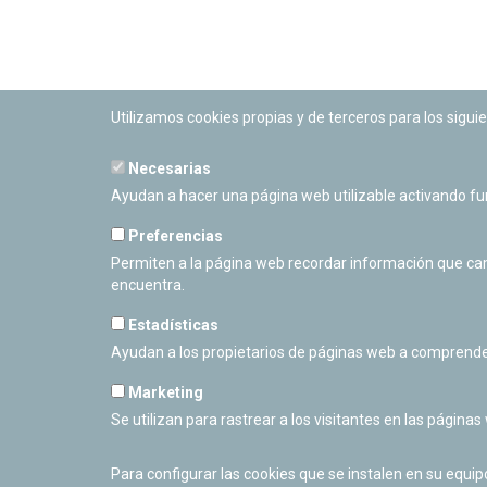
Utilizamos cookies propias y de terceros para los siguie
Necesarias
PLANETARIO DE PAMPLONA
Ayudan a hacer una página web utilizable activando f
Calle Sancho RamÃ­rez, s/n
31008 Pamplona, Navarra
Preferencias
Cerrado Temporalmente
Permiten a la página web recordar información que camb
encuentra.
Estadísticas
Ayudan a los propietarios de páginas web a comprende
Marketing
Se utilizan para rastrear a los visitantes en las páginas
Para configurar las cookies que se instalen en su equi