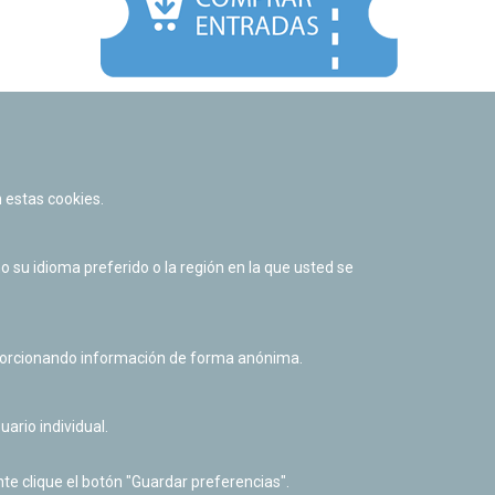
Facebook
Twitter
Youtube
Flickr
Instagr
 estas cookies.
Política de privacidad y Aviso legal
Política de cookies
su idioma preferido o la región en la que usted se
Derecho de acceso a información pública
Accesibilidad
oporcionando información de forma anónima.
uario individual.
te clique el botón "Guardar preferencias".