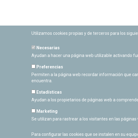
Utilizamos cookies propias y de terceros para los siguie
Necesarias
PLANETARIO DE PAMPLONA
Ayudan a hacer una página web utilizable activando f
Calle Sancho RamÃ­rez, s/n
31008 Pamplona, Navarra
Preferencias
Cerrado Temporalmente
Permiten a la página web recordar información que camb
encuentra.
Estadísticas
Ayudan a los propietarios de páginas web a comprende
Marketing
Se utilizan para rastrear a los visitantes en las páginas
Para configurar las cookies que se instalen en su equi