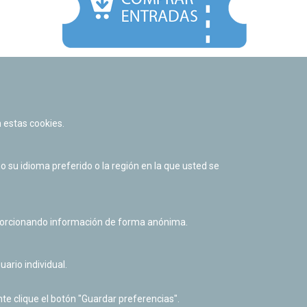
Facebook
Twitter
Youtube
Flickr
Instagr
 estas cookies.
Política de privacidad y Aviso legal
Política de cookies
su idioma preferido o la región en la que usted se
Derecho de acceso a información pública
Accesibilidad
oporcionando información de forma anónima.
uario individual.
te clique el botón "Guardar preferencias".