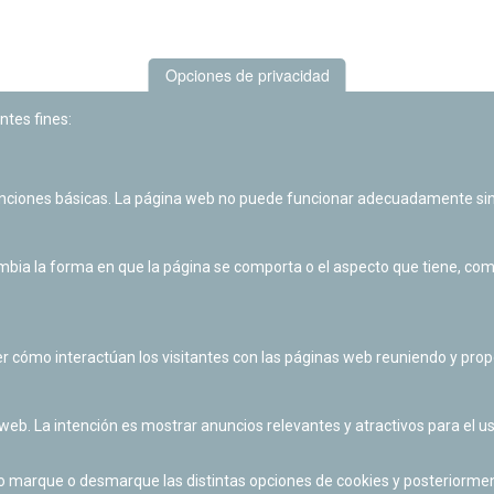
Opciones de privacidad
ntes fines:
unciones básicas. La página web no puede funcionar adecuadamente sin
Las actividades de divulgación y educación científica de Planetario
de Pamplona cuentan con el impulso de la Fundación "la Caixa".
ia la forma en que la página se comporta o el aspecto que tiene, como 
r cómo interactúan los visitantes con las páginas web reuniendo y pr
 web. La intención es mostrar anuncios relevantes y atractivos para el us
po marque o desmarque las distintas opciones de cookies y posteriormen