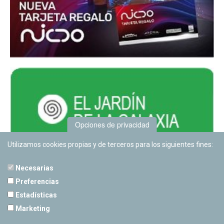
Opciones de privacidad
Utilizamos cookies propias y de terceros para los siguientes fines:
Necesarias
Preferencias
Estadísticas
PLANETARIO DE PAMPLONA
Marketing
Calle Sancho RamÃ­rez, s/n
31008 Pamplona, Navarra