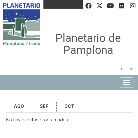
Facebook
Twiiter
Youtu
Fli
Planetario de
Pamplona
es
|
eu
Toggle
AGO
SEP
OCT
No hay eventos programados.