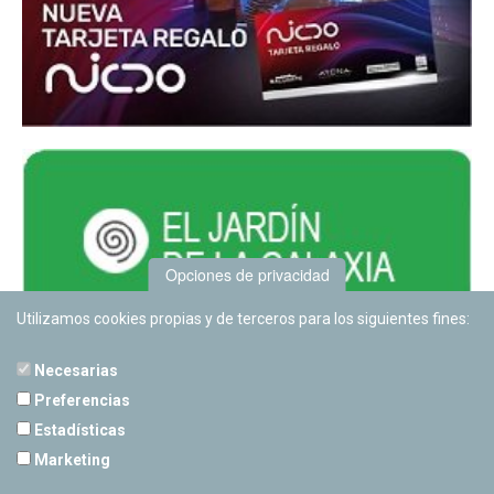
Opciones de privacidad
Utilizamos cookies propias y de terceros para los siguientes fines:
Necesarias
Preferencias
Estadísticas
PLANETARIO DE PAMPLONA
Marketing
Calle Sancho RamÃ­rez, s/n
31008 Pamplona, Navarra