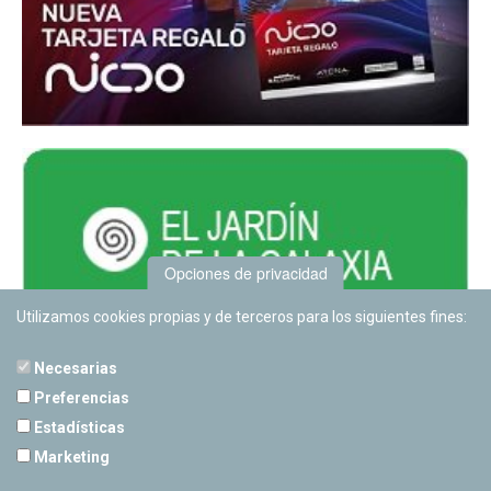
Opciones de privacidad
Utilizamos cookies propias y de terceros para los siguientes fines:
Necesarias
Preferencias
Estadísticas
PLANETARIO DE PAMPLONA
Marketing
Calle Sancho RamÃ­rez, s/n
31008 Pamplona, Navarra