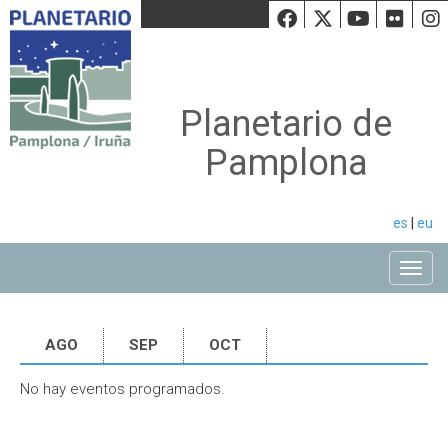
Facebook
Twiiter
Youtu
Fli
Planetario de
Pamplona
es
|
eu
Toggle
AGO
SEP
OCT
No hay eventos programados.