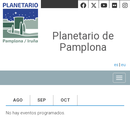
Facebook
Twiiter
Youtu
Fli
Planetario de
Pamplona
es
|
eu
Toggle
AGO
SEP
OCT
No hay eventos programados.