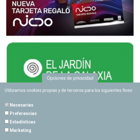
Opciones de privacidad
Utilizamos cookies propias y de terceros para los siguientes fines:
Necesarias
Preferencias
Estadísticas
PLANETARIO DE PAMPLONA
Marketing
Calle Sancho RamÃ­rez, s/n
31008 Pamplona, Navarra