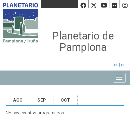
Facebook
Twiiter
Youtu
Fli
Planetario de
Pamplona
es
|
eu
Toggle
AGO
SEP
OCT
No hay eventos programados.