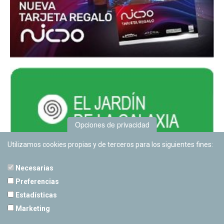
Opciones de privacidad
Utilizamos cookies propias y de terceros para los siguientes fines:
Necesarias
Preferencias
Estadísticas
PLANETARIO DE PAMPLONA
Marketing
Calle Sancho RamÃ­rez, s/n
31008 Pamplona, Navarra