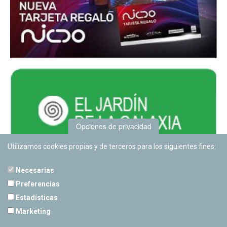
Opciones de privacidad
Utilizamos cookies propias y de terceros para los siguientes fines:
Necesarias
Preferencias
Estadísticas
PLANETARIO DE PAMPLONA
Marketing
Calle Sancho RamÃ­rez, s/n
31008 Pamplona, Navarra