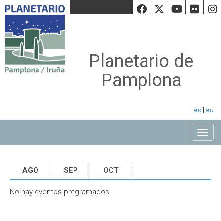
Facebook
Twiiter
Youtu
Fli
Planetario de
Pamplona
es
|
eu
Toggle
AGO
SEP
OCT
No hay eventos programados.