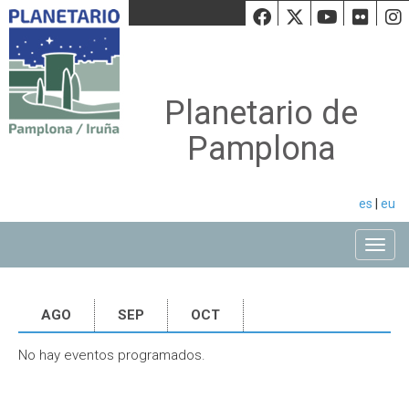
Facebook
Twiiter
Youtu
Fli
Planetario de
Pamplona
es
|
eu
Toggle
AGO
SEP
OCT
No hay eventos programados.