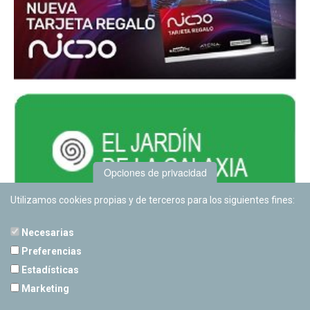
Opciones de privacidad
Utilizamos cookies propias y de terceros para los siguientes fines:
Necesarias
Preferencias
Estadísticas
PLANETARIO DE PAMPLONA
Marketing
Calle Sancho RamÃ­rez, s/n
31008 Pamplona, Navarra