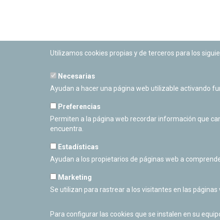
Utilizamos cookies propias y de terceros para los siguie
Necesarias
PLANETARIO DE PAMPLONA
Ayudan a hacer una página web utilizable activando f
Calle Sancho RamÃ­rez, s/n
31008 Pamplona, Navarra
Preferencias
Cerrado Temporalmente
Permiten a la página web recordar información que camb
encuentra.
Estadísticas
Ayudan a los propietarios de páginas web a comprende
Marketing
Se utilizan para rastrear a los visitantes en las páginas
Para configurar las cookies que se instalen en su equi