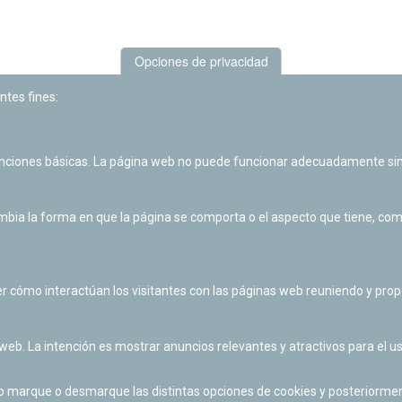
Opciones de privacidad
ntes fines:
unciones básicas. La página web no puede funcionar adecuadamente sin
Las actividades de divulgación y educación científica de Planetario
de Pamplona cuentan con el impulso de la Fundación "la Caixa".
ia la forma en que la página se comporta o el aspecto que tiene, como 
r cómo interactúan los visitantes con las páginas web reuniendo y pr
 web. La intención es mostrar anuncios relevantes y atractivos para el us
po marque o desmarque las distintas opciones de cookies y posteriormen