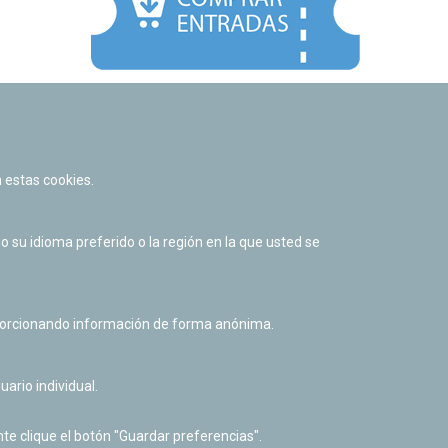
Facebook
Twitter
Youtube
Flickr
Instagr
 estas cookies.
Política de privacidad y Aviso legal
Política de cookies
su idioma preferido o la región en la que usted se
Derecho de acceso a información pública
Accesibilidad
oporcionando información de forma anónima.
uario individual.
te clique el botón "Guardar preferencias".