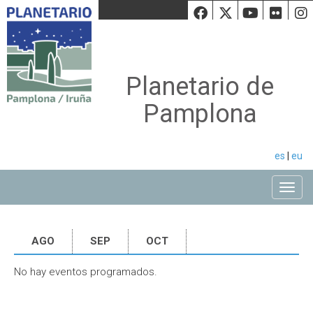
Facebook
Twiiter
Youtu
Fli
Planetario de
Pamplona
es
|
eu
Toggle
AGO
SEP
OCT
No hay eventos programados.