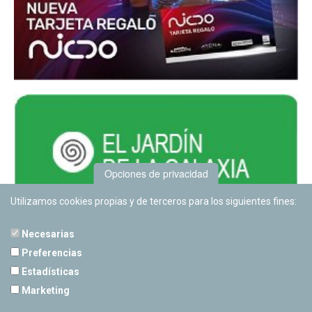
Opciones de privacidad
Utilizamos cookies propias y de terceros para los siguientes fines:
Necesarias
Preferencias
Estadísticas
PLANETARIO DE PAMPLONA
Marketing
Calle Sancho RamÃ­rez, s/n
31008 Pamplona, Navarra