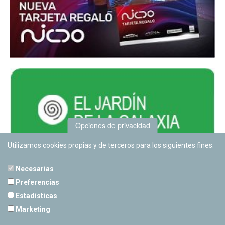
Opciones de privacidad
Utilizamos cookies propias y de terceros para los siguientes fines:
Necesarias
Preferencias
Estadísticas
PLANETARIO DE PAMPLONA
Marketing
Calle Sancho RamÃ­rez, s/n
31008 Pamplona, Navarra