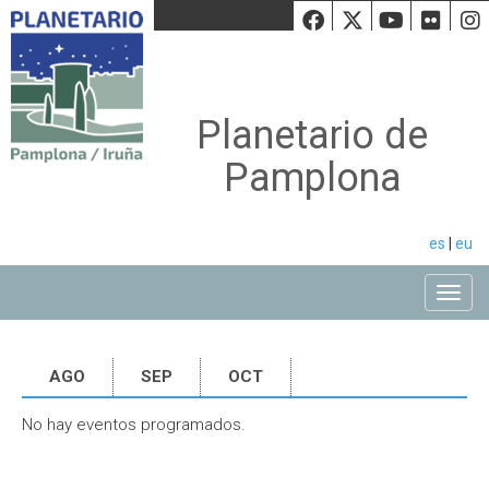
Facebook
Twiiter
Youtu
Fli
Planetario de
Pamplona
es
|
eu
Toggle
AGO
SEP
OCT
No hay eventos programados.