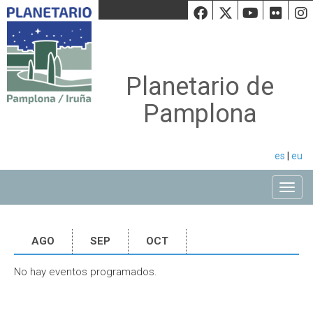
Facebook
Twiiter
Youtu
Fli
Planetario de
Pamplona
es
|
eu
Toggle
AGO
SEP
OCT
No hay eventos programados.