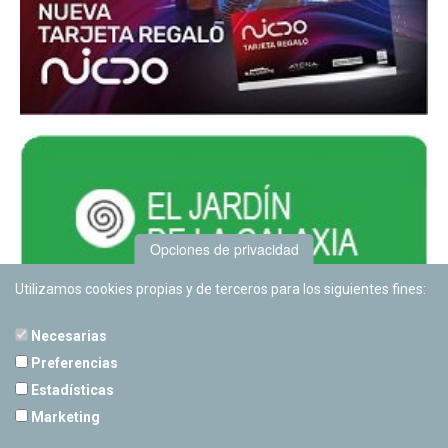
Opciones de privacidad
Utilizamos cookies propias y de terceros para los siguientes fines:
Necesarias
Preferencias
Estadísticas
PLANETARIO DE PAMPLONA
Marketing
Calle Sancho RamÃ­rez, s/n
31008 Pamplona, Navarra