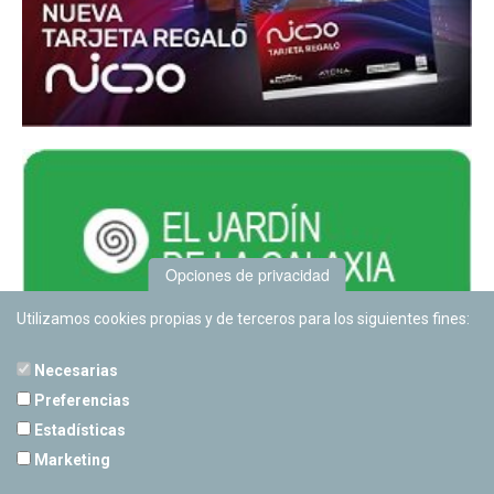
Opciones de privacidad
Utilizamos cookies propias y de terceros para los siguientes fines:
Necesarias
Preferencias
Estadísticas
PLANETARIO DE PAMPLONA
Marketing
Calle Sancho RamÃ­rez, s/n
31008 Pamplona, Navarra