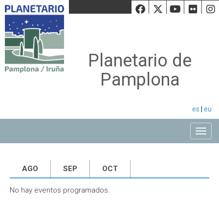
Facebook
Twiiter
Youtu
Fli
Planetario de
Pamplona
es
|
eu
Toggle
AGO
SEP
OCT
No hay eventos programados.