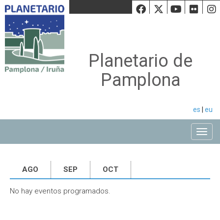
Facebook
Twiiter
Youtu
Fli
Planetario de
Pamplona
es
|
eu
Toggle
AGO
SEP
OCT
No hay eventos programados.