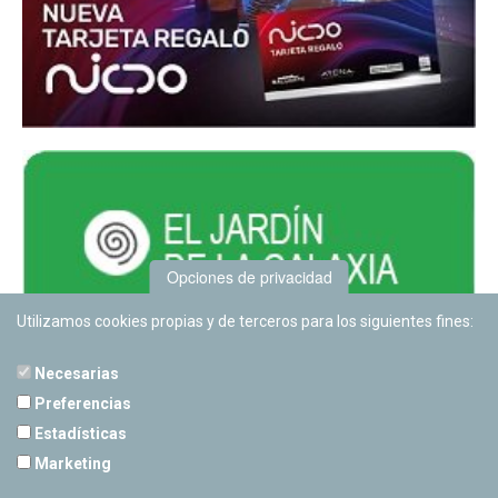
Opciones de privacidad
Utilizamos cookies propias y de terceros para los siguientes fines:
Necesarias
Preferencias
Estadísticas
PLANETARIO DE PAMPLONA
Marketing
Calle Sancho RamÃ­rez, s/n
31008 Pamplona, Navarra