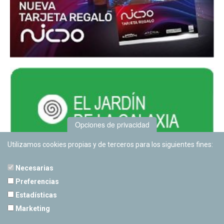
Opciones de privacidad
Utilizamos cookies propias y de terceros para los siguientes fines:
Necesarias
Preferencias
Estadísticas
PLANETARIO DE PAMPLONA
Marketing
Calle Sancho RamÃ­rez, s/n
31008 Pamplona, Navarra