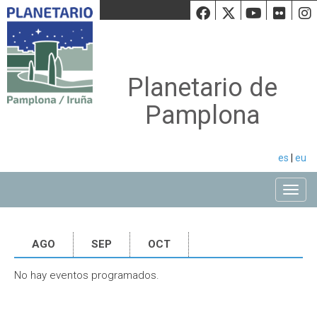
Facebook
Twiiter
Youtu
Fli
Planetario de
Pamplona
es
|
eu
Toggle
AGO
SEP
OCT
No hay eventos programados.