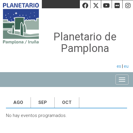
Facebook
Twiiter
Youtu
Fli
Planetario de
Pamplona
es
|
eu
Toggle
AGO
SEP
OCT
No hay eventos programados.