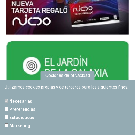
Opciones de privacidad
Utilizamos cookies propias y de terceros para los siguientes fines:
Necesarias
Preferencias
Estadísticas
PLANETARIO DE PAMPLONA
Marketing
Calle Sancho RamÃ­rez, s/n
31008 Pamplona, Navarra