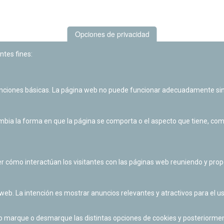
Opciones de privacidad
ntes fines:
unciones básicas. La página web no puede funcionar adecuadamente sin
Las actividades de divulgación y educación científica de Planetario
de Pamplona cuentan con el impulso de la Fundación "la Caixa".
ia la forma en que la página se comporta o el aspecto que tiene, como 
r cómo interactúan los visitantes con las páginas web reuniendo y pr
 web. La intención es mostrar anuncios relevantes y atractivos para el us
po marque o desmarque las distintas opciones de cookies y posteriormen