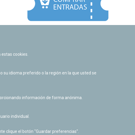
Facebook
Twitter
Youtube
Flickr
Instagr
 estas cookies.
Política de privacidad y Aviso legal
Política de cookies
su idioma preferido o la región en la que usted se
Derecho de acceso a información pública
Accesibilidad
oporcionando información de forma anónima.
uario individual.
te clique el botón "Guardar preferencias".