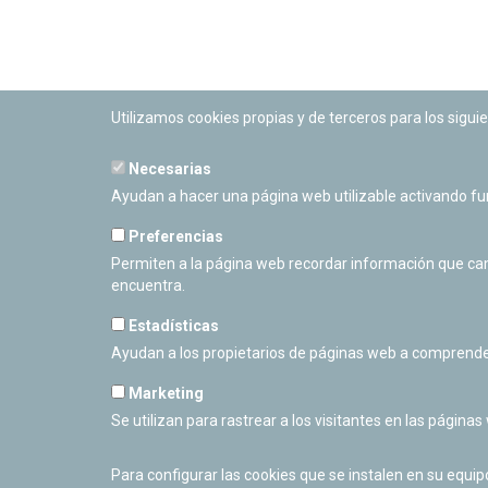
Utilizamos cookies propias y de terceros para los siguie
Necesarias
PLANETARIO DE PAMPLONA
Ayudan a hacer una página web utilizable activando f
Calle Sancho RamÃ­rez, s/n
31008 Pamplona, Navarra
Preferencias
Cerrado Temporalmente
Permiten a la página web recordar información que camb
encuentra.
Estadísticas
Ayudan a los propietarios de páginas web a comprende
Marketing
Se utilizan para rastrear a los visitantes en las páginas
Para configurar las cookies que se instalen en su equi