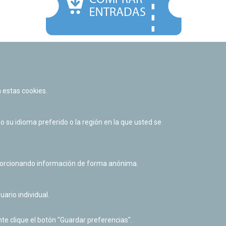
Facebook
Twitter
Youtube
Flickr
Instagr
 estas cookies.
Política de privacidad y Aviso legal
Política de cookies
su idioma preferido o la región en la que usted se
Derecho de acceso a información pública
Accesibilidad
oporcionando información de forma anónima.
uario individual.
te clique el botón "Guardar preferencias".