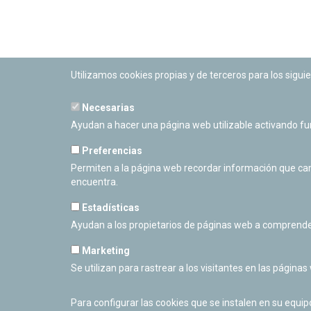
Utilizamos cookies propias y de terceros para los siguie
Necesarias
PLANETARIO DE PAMPLONA
Ayudan a hacer una página web utilizable activando f
Calle Sancho RamÃ­rez, s/n
31008 Pamplona, Navarra
Preferencias
Cerrado Temporalmente
Permiten a la página web recordar información que camb
encuentra.
Estadísticas
Ayudan a los propietarios de páginas web a comprende
Marketing
Se utilizan para rastrear a los visitantes en las páginas
Para configurar las cookies que se instalen en su equi