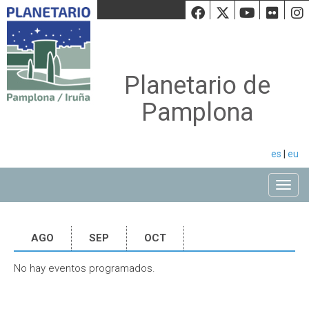
Facebook
Twiiter
Youtu
Fli
Planetario de
Pamplona
es
|
eu
Toggle
AGO
SEP
OCT
No hay eventos programados.