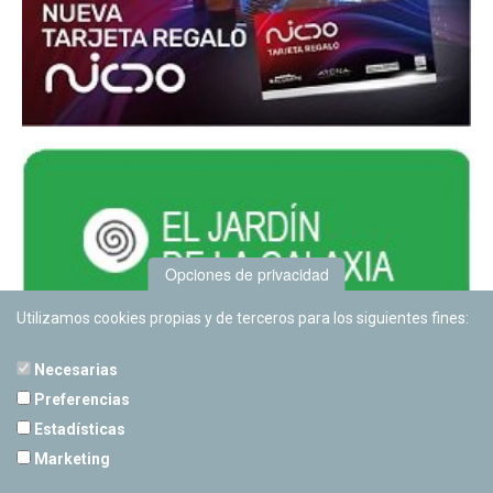
Opciones de privacidad
Utilizamos cookies propias y de terceros para los siguientes fines:
Necesarias
Preferencias
Estadísticas
PLANETARIO DE PAMPLONA
Marketing
Calle Sancho RamÃ­rez, s/n
31008 Pamplona, Navarra