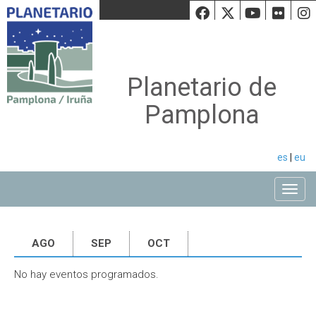
Facebook
Twiiter
Youtu
Fli
Planetario de
Pamplona
es
|
eu
Toggle
AGO
SEP
OCT
No hay eventos programados.