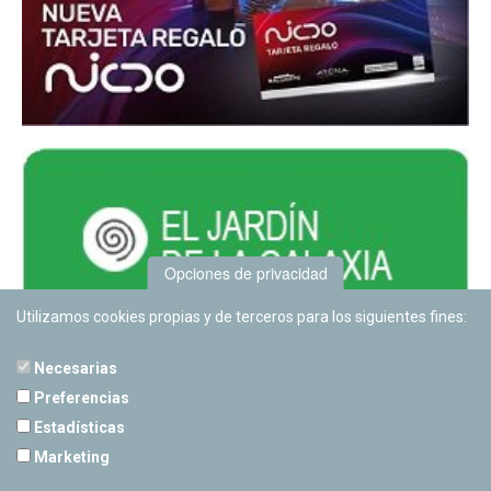
Opciones de privacidad
Utilizamos cookies propias y de terceros para los siguientes fines:
Necesarias
Preferencias
Estadísticas
PLANETARIO DE PAMPLONA
Marketing
Calle Sancho RamÃ­rez, s/n
31008 Pamplona, Navarra