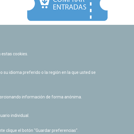
Facebook
Twitter
Youtube
Flickr
Instagr
 estas cookies.
Política de privacidad y Aviso legal
Política de cookies
su idioma preferido o la región en la que usted se
Derecho de acceso a información pública
Accesibilidad
oporcionando información de forma anónima.
uario individual.
te clique el botón "Guardar preferencias".