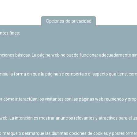
Opciones de privacidad
ntes fines:
unciones básicas. La página web no puede funcionar adecuadamente sin
Las actividades de divulgación y educación científica de Planetario
de Pamplona cuentan con el impulso de la Fundación "la Caixa".
ia la forma en que la página se comporta o el aspecto que tiene, como 
r cómo interactúan los visitantes con las páginas web reuniendo y pr
 web. La intención es mostrar anuncios relevantes y atractivos para el us
po marque o desmarque las distintas opciones de cookies y posteriormen