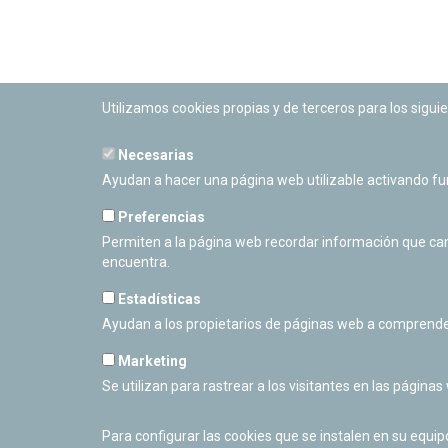
Utilizamos cookies propias y de terceros para los siguie
Necesarias
PLANETARIO DE PAMPLONA
Ayudan a hacer una página web utilizable activando f
Calle Sancho RamÃ­rez, s/n
31008 Pamplona, Navarra
Preferencias
Cerrado Temporalmente
Permiten a la página web recordar información que camb
encuentra.
Estadísticas
Ayudan a los propietarios de páginas web a comprende
Marketing
Se utilizan para rastrear a los visitantes en las páginas
Para configurar las cookies que se instalen en su equi