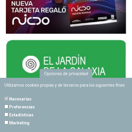
Opciones de privacidad
Utilizamos cookies propias y de terceros para los siguientes fines:
Necesarias
Preferencias
Estadísticas
PLANETARIO DE PAMPLONA
Marketing
Calle Sancho RamÃ­rez, s/n
31008 Pamplona, Navarra