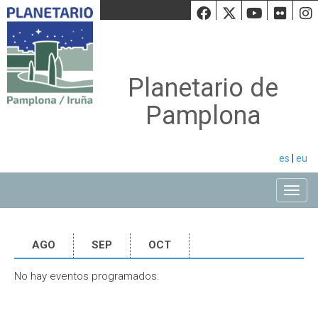
Facebook
Twiiter
Youtu
Fli
Planetario de
Pamplona
es
|
eu
Toggle
AGO
SEP
OCT
No hay eventos programados.