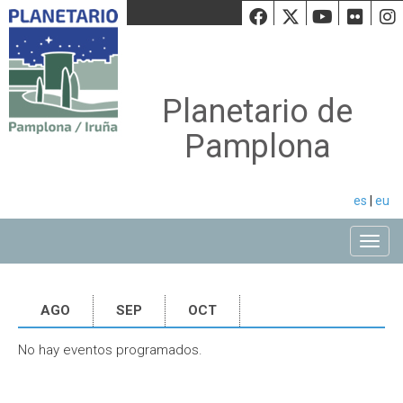
Facebook
Twiiter
Youtu
Fli
Planetario de
Pamplona
es
|
eu
Toggle
AGO
SEP
OCT
No hay eventos programados.