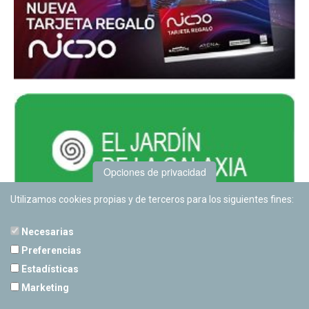
Opciones de privacidad
Utilizamos cookies propias y de terceros para los siguientes fines:
Necesarias
Preferencias
Estadísticas
PLANETARIO DE PAMPLONA
Marketing
Calle Sancho RamÃ­rez, s/n
31008 Pamplona, Navarra