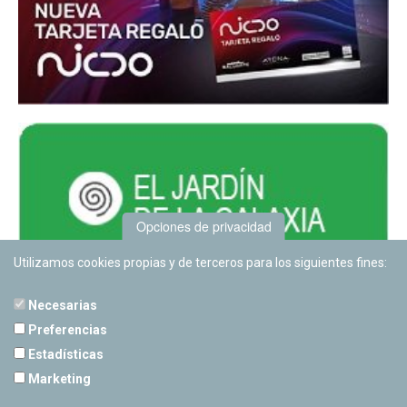
Opciones de privacidad
Utilizamos cookies propias y de terceros para los siguientes fines:
Necesarias
Preferencias
Estadísticas
PLANETARIO DE PAMPLONA
Marketing
Calle Sancho RamÃ­rez, s/n
31008 Pamplona, Navarra