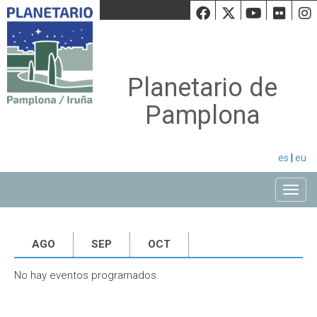
Facebook
Twiiter
Youtu
Fli
Planetario de
Pamplona
es
|
eu
Toggle
AGO
SEP
OCT
No hay eventos programados.