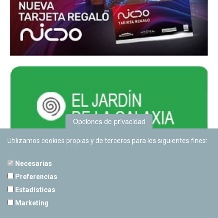
Opciones de privacidad
Utilizamos cookies propias y de terceros para los siguientes fines:
Necesarias
Preferencias
Estadísticas
PLANETARIO DE PAMPLONA
Marketing
Calle Sancho RamÃ­rez, s/n
31008 Pamplona, Navarra