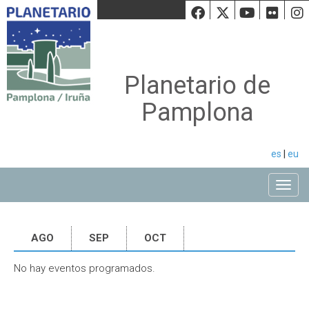
Facebook
Twiiter
Youtu
Fli
Planetario de
Pamplona
es
|
eu
Toggle
AGO
SEP
OCT
No hay eventos programados.