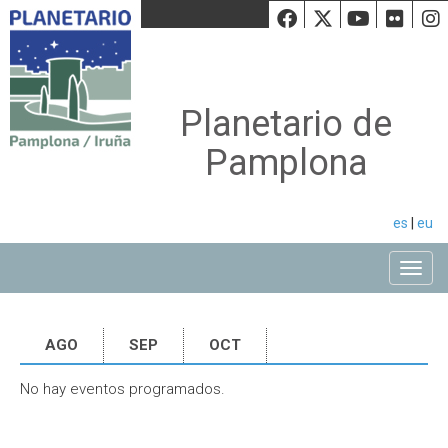
Facebook
Twiiter
Youtu
Fli
Planetario de
Pamplona
es
|
eu
Toggle
AGO
SEP
OCT
No hay eventos programados.