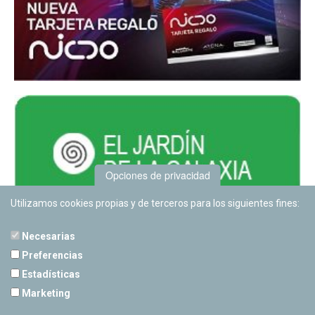
Opciones de privacidad
Utilizamos cookies propias y de terceros para los siguientes fines:
Necesarias
Preferencias
Estadísticas
PLANETARIO DE PAMPLONA
Marketing
Calle Sancho RamÃ­rez, s/n
31008 Pamplona, Navarra