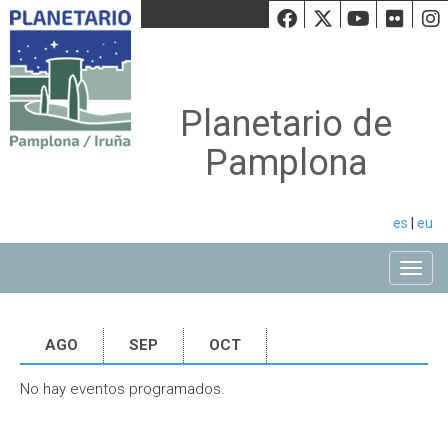
Facebook
Twiiter
Youtu
Fli
Planetario de
Pamplona
es
|
eu
Toggle
AGO
SEP
OCT
No hay eventos programados.