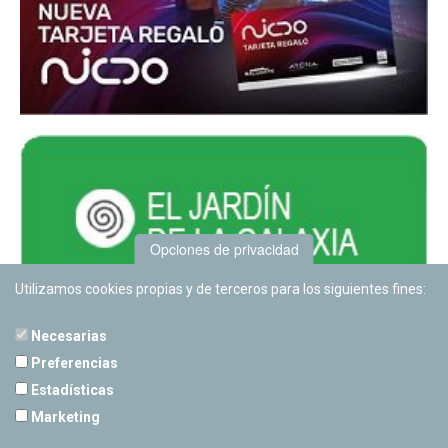
Opciones de privacidad
Utilizamos cookies propias y de terceros para los siguientes fines:
Necesarias
Preferencias
Estadísticas
PLANETARIO DE PAMPLONA
Marketing
Calle Sancho RamÃ­rez, s/n
31008 Pamplona, Navarra