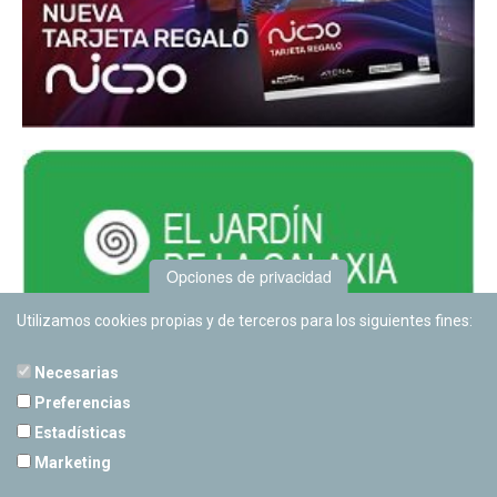
Opciones de privacidad
Utilizamos cookies propias y de terceros para los siguientes fines:
Necesarias
Preferencias
Estadísticas
PLANETARIO DE PAMPLONA
Marketing
Calle Sancho RamÃ­rez, s/n
31008 Pamplona, Navarra