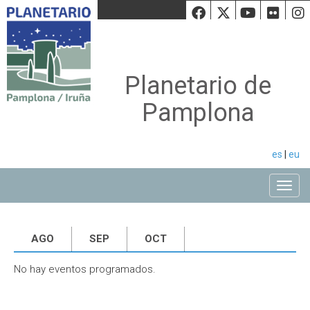
Facebook
Twiiter
Youtu
Fli
Planetario de
Pamplona
es
|
eu
Toggle
AGO
SEP
OCT
No hay eventos programados.