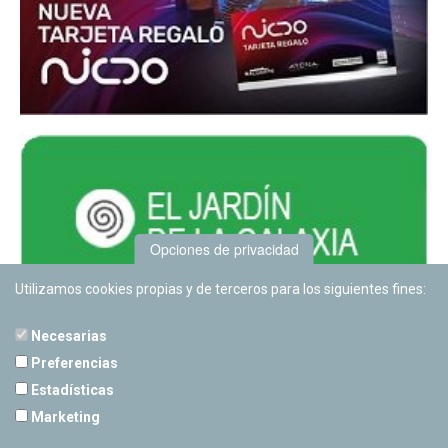
Opciones de privacidad
Utilizamos cookies propias y de terceros para los siguientes fines:
Necesarias
Preferencias
Estadísticas
PLANETARIO DE PAMPLONA
Marketing
Calle Sancho RamÃ­rez, s/n
31008 Pamplona, Navarra