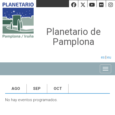
Facebook
Twiiter
Youtu
Fli
Planetario de
Pamplona
es
|
eu
Toggle
AGO
SEP
OCT
No hay eventos programados.