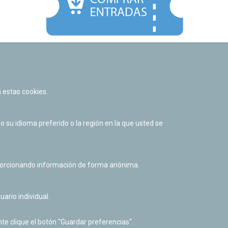
Facebook
Twitter
Youtube
Flickr
Instagr
 estas cookies.
Política de privacidad y Aviso legal
Política de cookies
su idioma preferido o la región en la que usted se
Derecho de acceso a información pública
Accesibilidad
oporcionando información de forma anónima.
uario individual.
te clique el botón "Guardar preferencias".