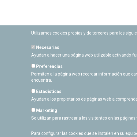
Utilizamos cookies propias y de terceros para los siguie
Necesarias
PLANETARIO DE PAMPLONA
Ayudan a hacer una página web utilizable activando f
Calle Sancho RamÃ­rez, s/n
31008 Pamplona, Navarra
Preferencias
Cerrado Temporalmente
Permiten a la página web recordar información que camb
encuentra.
Estadísticas
Ayudan a los propietarios de páginas web a comprende
Marketing
Se utilizan para rastrear a los visitantes en las páginas
Para configurar las cookies que se instalen en su equi