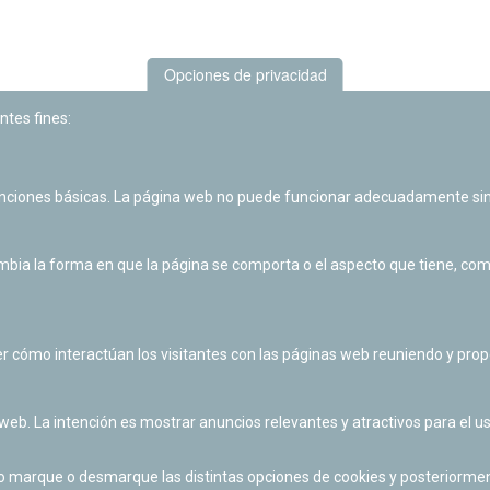
Opciones de privacidad
ntes fines:
unciones básicas. La página web no puede funcionar adecuadamente sin
Las actividades de divulgación y educación científica de Planetario
de Pamplona cuentan con el impulso de la Fundación "la Caixa".
ia la forma en que la página se comporta o el aspecto que tiene, como 
r cómo interactúan los visitantes con las páginas web reuniendo y pr
 web. La intención es mostrar anuncios relevantes y atractivos para el us
po marque o desmarque las distintas opciones de cookies y posteriormen