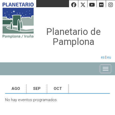
Facebook
Twiiter
Youtu
Fli
Planetario de
Pamplona
es
|
eu
Toggle
AGO
SEP
OCT
No hay eventos programados.