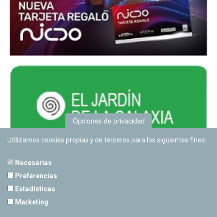
Opciones de privacidad
Utilizamos cookies propias y de terceros para los siguientes fines:
Necesarias
Preferencias
Estadísticas
PLANETARIO DE PAMPLONA
Marketing
Calle Sancho RamÃ­rez, s/n
31008 Pamplona, Navarra