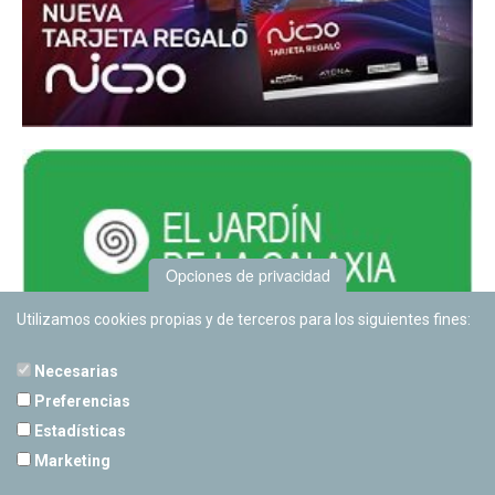
Opciones de privacidad
Utilizamos cookies propias y de terceros para los siguientes fines:
Necesarias
Preferencias
Estadísticas
PLANETARIO DE PAMPLONA
Marketing
Calle Sancho RamÃ­rez, s/n
31008 Pamplona, Navarra