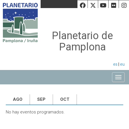
Facebook
Twiiter
Youtu
Fli
Planetario de
Pamplona
es
|
eu
Toggle
AGO
SEP
OCT
No hay eventos programados.