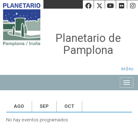
Facebook
Twiiter
Youtu
Fli
Planetario de
Pamplona
es
|
eu
Toggle
AGO
SEP
OCT
No hay eventos programados.