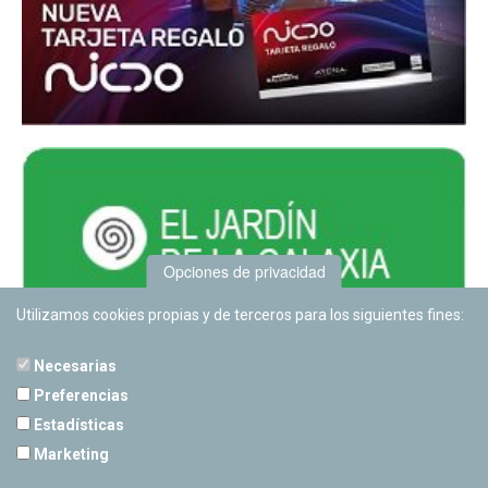
Opciones de privacidad
Utilizamos cookies propias y de terceros para los siguientes fines:
Necesarias
Preferencias
Estadísticas
PLANETARIO DE PAMPLONA
Marketing
Calle Sancho RamÃ­rez, s/n
31008 Pamplona, Navarra